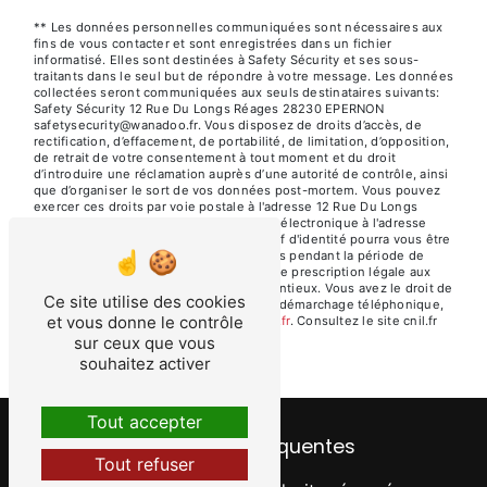
** Les données personnelles communiquées sont nécessaires aux
fins de vous contacter et sont enregistrées dans un fichier
informatisé. Elles sont destinées à Safety Sécurity et ses sous-
traitants dans le seul but de répondre à votre message. Les données
collectées seront communiquées aux seuls destinataires suivants:
Safety Sécurity 12 Rue Du Longs Réages 28230 EPERNON
safetysecurity@wanadoo.fr. Vous disposez de droits d’accès, de
rectification, d’effacement, de portabilité, de limitation, d’opposition,
de retrait de votre consentement à tout moment et du droit
d’introduire une réclamation auprès d’une autorité de contrôle, ainsi
que d’organiser le sort de vos données post-mortem. Vous pouvez
exercer ces droits par voie postale à l'adresse 12 Rue Du Longs
Réages 28230 EPERNON ou par courrier électronique à l'adresse
safetysecurity@wanadoo.fr. Un justificatif d'identité pourra vous être
demandé. Nous conservons vos données pendant la période de
prise de contact puis pendant la durée de prescription légale aux
fins probatoires et de gestion des contentieux. Vous avez le droit de
Ce site utilise des cookies
vous inscrire sur la liste d'opposition au démarchage téléphonique,
et vous donne le contrôle
disponible à cette adresse:
Bloctel.gouv.fr
. Consultez le site cnil.fr
pour plus d’informations sur vos droits.
sur ceux que vous
souhaitez activer
Tout accepter
Recherches fréquentes
Tout refuser